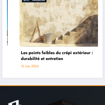
MOBILIER
IMMOBILIER
nts faibles du crépi extérieur :
Tout sav
ité et entretien
comprend
garages
024
2 juin 2024